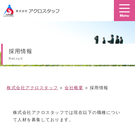
人材紹介
で転職
U・Iターン
で地方に転職
採用情報
障がい者
Recruit
の転職支援サービス
経営コンサルティング
株式会社アクロスタッフ
>
会社概要
>
採用情報
会社概要
事業案内
採用情報
お問い合わせ
株式会社アクロスタッフでは現在以下の職種につい
て人材を募集しております。